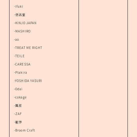
-ifuki
-仿古堂
-KINJO JAPAN
-MASHIRO
-ao
-TREAT ME RIGHT
-TEILE
-CARESSA
-Plakira
-YOSHIDA YASURI
-Odai
-cokage
-風狂
-ZAF
-能作
-Broom Craft