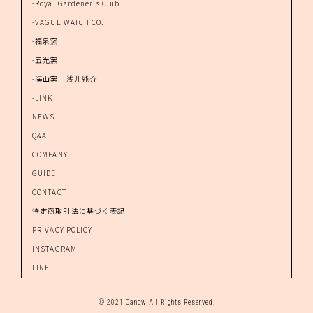
-Royal Gardener's Club
-VAGUE WATCH CO.
-福泉窯
-五光窯
-海山窯 浅井純介
-LINK
NEWS
Q&A
COMPANY
GUIDE
CONTACT
特定商取引法に基づく表記
PRIVACY POLICY
INSTAGRAM
LINE
© 2021 Canow All Rights Reserved.