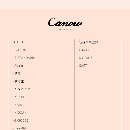
ABOUT
新規会員登録
BRANDS
LOG IN
-E STANDARD
MY PAGE
-Adam
CART
-錆屋
-孝芳堂
-たなごころ
-KIRIFT
-NAIA
-NIOCAN
-G-GOODS
-nana89