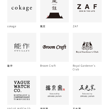
cokage
風狂
ZAF
能作
Broom Craft
Royal Gardener's
Club
VAGUE WATCH CO.
福泉窯
五光窯