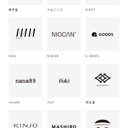
孝芳堂
たなごころ
KIRIFT
NAIA
NIOCAN
G-DOODS
nana89
ifuki
仿古堂