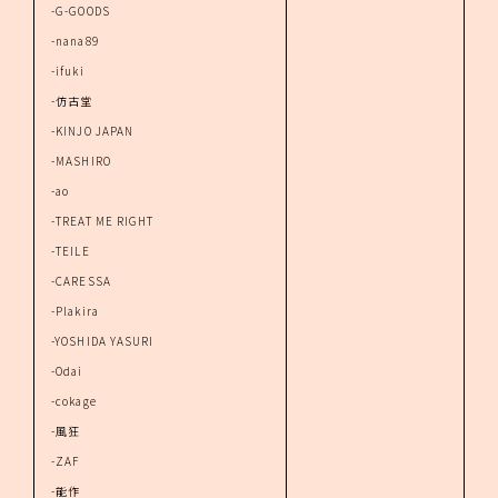
-G-GOODS
-nana89
-ifuki
-仿古堂
-KINJO JAPAN
-MASHIRO
-ao
-TREAT ME RIGHT
-TEILE
-CARESSA
-Plakira
-YOSHIDA YASURI
-Odai
-cokage
-風狂
-ZAF
-能作