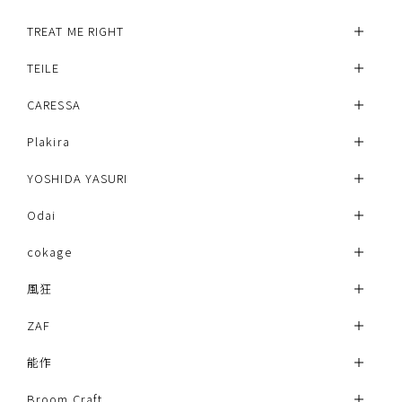
TREAT ME RIGHT
TEILE
CARESSA
Plakira
YOSHIDA YASURI
Odai
cokage
風狂
ZAF
能作
Broom Craft