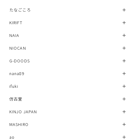
たなごころ
KIRIFT
NAIA
NIOCAN
G-DOODS
nana89
ifuki
仿古堂
KINJO JAPAN
MASHIRO
ao