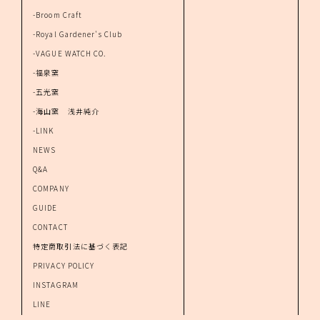
-Broom Craft
-Royal Gardener's Club
-VAGUE WATCH CO.
-福泉窯
-五光窯
-海山窯 浅井純介
-LINK
NEWS
Q&A
COMPANY
GUIDE
CONTACT
特定商取引法に基づく表記
PRIVACY POLICY
INSTAGRAM
LINE