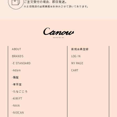
ご注文受付の場合、即日発送。
※土日祝日の出荷業務はお休みさせて頂いております。
ABOUT
新規会員登録
BRANDS
LOG IN
-E STANDARD
MY PAGE
-Adam
CART
-錆屋
-孝芳堂
-たなごころ
-KIRIFT
-NAIA
-NIOCAN