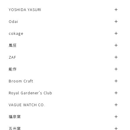
YOSHIDA YASURI
Odai
cokage
風狂
ZAF
能作
Broom Craft
Royal Gardener's Club
VAGUE WATCH CO.
福泉窯
五光窯