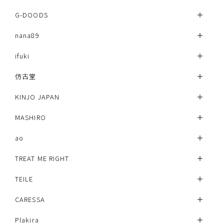
G-DOODS
nana89
ifuki
仿古堂
KINJO JAPAN
MASHIRO
ao
TREAT ME RIGHT
TEILE
CARESSA
Plakira