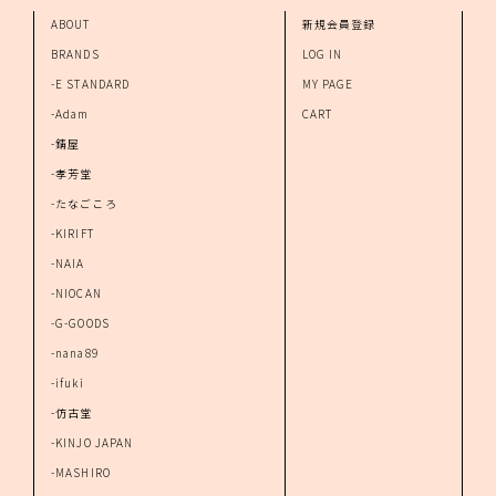
ABOUT
新規会員登録
BRANDS
LOG IN
-E STANDARD
MY PAGE
-Adam
CART
-錆屋
-孝芳堂
-たなごころ
-KIRIFT
-NAIA
-NIOCAN
-G-GOODS
-nana89
-ifuki
-仿古堂
-KINJO JAPAN
-MASHIRO