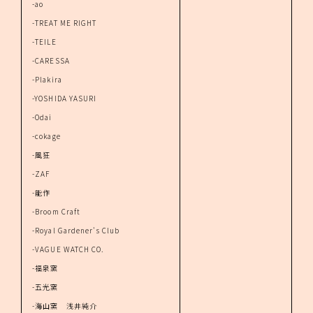
-ao
-TREAT ME RIGHT
-TEILE
-CARESSA
-Plakira
-YOSHIDA YASURI
-Odai
-cokage
-風狂
-ZAF
-能作
-Broom Craft
-Royal Gardener's Club
-VAGUE WATCH CO.
-福泉窯
-五光窯
-海山窯 浅井純介