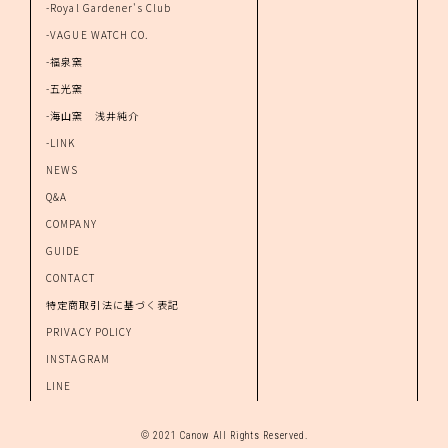
-Royal Gardener's Club
-VAGUE WATCH CO.
-福泉窯
-五光窯
-海山窯 浅井純介
-LINK
NEWS
Q&A
COMPANY
GUIDE
CONTACT
特定商取引法に基づく表記
PRIVACY POLICY
INSTAGRAM
LINE
© 2021 Canow All Rights Reserved.