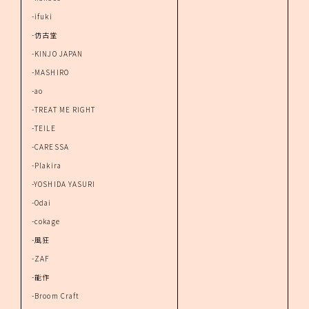
-ifuki
-仿古堂
-KINJO JAPAN
-MASHIRO
-ao
-TREAT ME RIGHT
-TEILE
-CARESSA
-Plakira
-YOSHIDA YASURI
-Odai
-cokage
-風狂
-ZAF
-能作
-Broom Craft