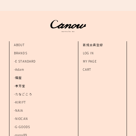
ABOUT
新規会員登録
BRANDS
LOG IN
-E STANDARD
MY PAGE
-Adam
CART
-錆屋
-孝芳堂
-たなごころ
-KIRIFT
-NAIA
-NIOCAN
-G-GOODS
-nana89