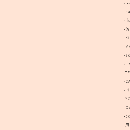
-G
-n
-if
-
-K
-M
-a
-T
-TE
-C
-Pl
-Y
-O
-c
-