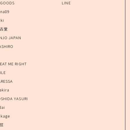
-GOODS
LINE
ana89
uki
仿古堂
INJO JAPAN
ASHIRO
o
REAT ME RIGHT
ILE
ARESSA
akira
OSHIDA YASURI
dai
okage
風狂