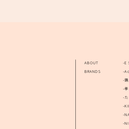
ABOUT
-E
BRANDS
-A
-
-
-
-KI
-N
-N