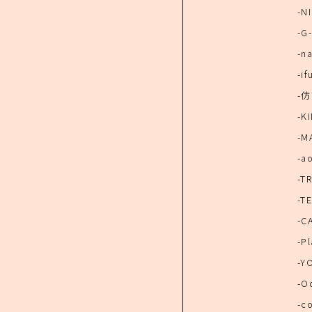
-N
-G
-n
-if
-
-K
-M
-a
-T
-TE
-C
-Pl
-Y
-O
-c