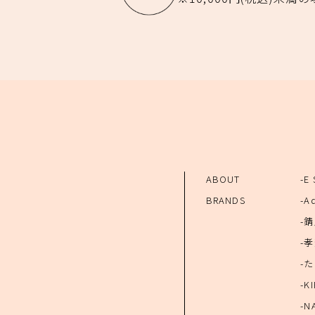
ABOUT
-E
BRANDS
-A
-
-
-
-KI
-N