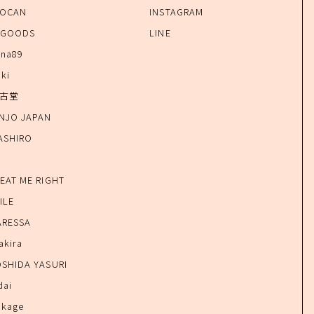
IOCAN
INSTAGRAM
-GOODS
LINE
ana89
uki
仿古堂
INJO JAPAN
ASHIRO
o
REAT ME RIGHT
ILE
ARESSA
akira
OSHIDA YASURI
dai
okage