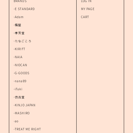
BRANDS
LOG IN
-E STANDARD
MY PAGE
-Adam
CART
-錆屋
-孝芳堂
-たなごころ
-KIRIFT
-NAIA
-NIOCAN
-G-GOODS
-nana89
-ifuki
-仿古堂
-KINJO JAPAN
-MASHIRO
-ao
-TREAT ME RIGHT