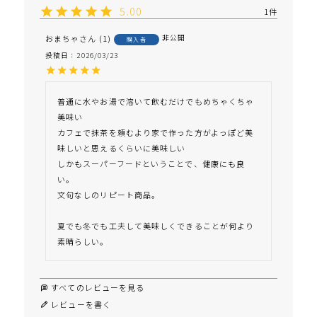
5.00
1
おまちゃ
1
非公開
購入者
投稿日
2026/03/23
普通に水やお湯で溶いて飲むだけでもめちゃくちゃ
美味い

カフェで抹茶を頼むより家で作った方がよっぽど美
味しいと思えるくらいに美味しい

しかもスーパーフードということで、健康にも良
い。

文句なしのリピート商品。

夏でも冬でも工夫して美味しくできることが何より
素晴らしい。
すべてのレビューを見る
レビューを書く