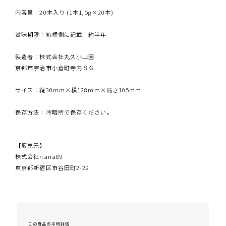
内容量：20本入り (1本1,5g×20本)
賞味期限：箱横側に記載 約半年
製造者：株式会社丸久小山園
京都市宇治市小倉町寺内８６
サイズ：縦30mm×横128mm×高さ105mm
保存方法：冷暗所で保存ください。
【販売元】
株式会社nana89
東京都新宿区市谷田町2-22