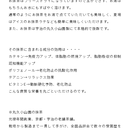
お抹茶はフリーズドライになっていますので玉ができず、お湯は
もちろんお水にもすばやく溶けます。
通常のようにお抹茶をお湯で点てていただいても美味しく、夏場
はアイスのお抹茶ラテなども簡単に美味しくいただけます。
また、お抹茶は宇治の丸久小山園製にて本格的で抜群です。
その抹茶に含まれる成分の効用は・・・・
カテキン→免疫力アップ、体脂肪の燃焼アップ、脂肪吸収の抑制
認知機能アップ
ポリフェノール→老化防止の抗酸化作用
テアニン→リラックス効果
ビタミンE→動脈硬化予防、老化防止
こんな良質な栄養を丸ごといただけるのです。
※丸久小山園の抹茶
元禄年間創業、京都・宇治の老舗茶舗。
栽培から製造まで一貫して手がけ、全国品評会で数々の受賞歴を