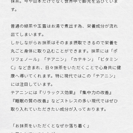
抹茶。今や日本だけでなく世界中で脚光を浴びていま
す。
普通の緑茶や玉露はお湯で煮出す為、栄養成分が流れ
出てしまいます。
しかしながらお抹茶はそのまま摂取できるので栄養を
丸ごと身体に取り込むことができます。抹茶には「ポ
リフェノール」「テアニン」「カテキン」「ビタミン
C」など含まれ、日々抹茶をいただくことで心身共に健
康へ導いてくれます。特に現代ではこの「テアニン」
には注目しています。
テアニンには『リラックス効果』『集中力の改善』
『睡眠の質の改善』などストレスの多い現代ではぜひ
取り入れていただきたい成分が入っております。
「お抹茶をいただくとなぜか落ち着く」