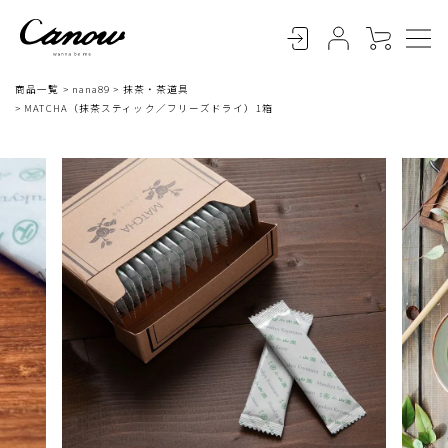
商品一覧
nana89
抹茶・茶道具
MATCHA（抹茶スティック／フリーズドライ）1箱