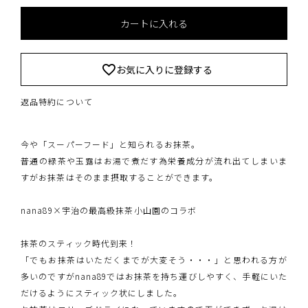
カートに入れる
お気に入りに登録する
返品特約について
今や「スーパーフード」と知られるお抹茶。
普通の緑茶や玉露はお湯で煮だす為栄養成分が流れ出てしまいま
すがお抹茶はそのまま摂取することができます。
nana89×宇治の最高級抹茶小山園のコラボ
抹茶のスティック時代到来！
「でもお抹茶はいただくまでが大変そう・・・」と思われる方が
多いのですがnana89ではお抹茶を持ち運びしやすく、手軽にいた
だけるようにスティック状にしました。