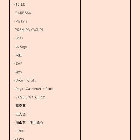
-TEILE
-CARESSA
-Plakira
-YOSHIDA YASURI
-Odai
-cokage
-風狂
-ZAF
-能作
-Broom Craft
-Royal Gardener's Club
-VAGUE WATCH CO.
-福泉窯
-五光窯
-海山窯 浅井純介
-LINK
NEWS