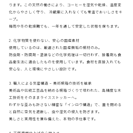
ります。この天然の働きにより、コーヒーを湿気や乾燥、温度変
化からやさしく守り、 冷蔵庫に入れなくても常温でおいしさをキ
ープ。
梅雨や冬の乾燥期でも、一年を通して安定した状態を保ちます。
2. 化学物質を使わない、安心の国産素材
使用しているのは、厳選された国産無垢の桐材のみ。
防虫剤・防腐剤・塗装などの化学処理は一切行わず、接着剤も食
品衛生法に適合したものを使用しています。食材を直接入れても
安心な、人と環境にやさしい設計です。
3. 職人による気密構造 – 美術桐箱の技術を継承
美術品や伝統工芸品を納める桐箱づくりで培われた、高精度な木
工技術をそのままライスストッカーへ。
わずかな歪みも許さない精密な「インロウ構造」で、蓋を閉める
と自然に空気を遮断し、虫や湿気の侵入を防ぎます。
美しさと実用性を兼ね備えた、本物の手仕事です。
4. 天然蜜蝋仕上げの心地よさ