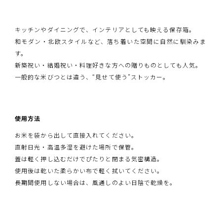
キッチンやダイニングで、インテリアとしても映える保存箱。
和モダン・北欧スタイルなど、落ち着いた空間に自然に馴染みま
す。
新築祝い・結婚祝い・料理好きな方への贈りものとしても人気。
一般的な米びつとは違う、“見せて使う”ストッカー。
使用方法
お米を袋から出して直接入れてください。
直射日光・高温多湿を避けた場所で保管。
蓋は軽く押し込むだけでぴたりと閉まる気密構造。
使用後は乾いた柔らかい布で軽く拭いてください。
長期間使用しない場合は、風通しのよい日陰で乾燥を。