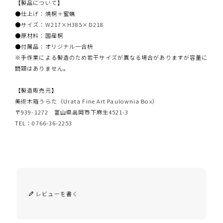
【製品について】
●仕上げ：焼桐＋蜜蝋
●サイズ：W217×H385×D218
●原材料：国産桐
●付属品：オリジナル一合枡
※手作業による製造のため若干サイズが異なる場合がありますが容量に
問題はありません。
【製造販売元】
美術木箱うらた（Urata Fine Art Paulownia Box）
〒939-1272 富山県高岡市下麻生4521-3
TEL：0766-36-2253
レビューを書く