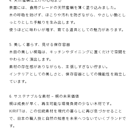
表面には、食用グレードの天然蜜蝋を薄く塗り込みました。
木の呼吸を妨げず、ほこりや汚れを防ぎながら、やさしい艶とし
っとりとした手触りを生み出します。
使うほどに味わいが増す、育てる道具としての魅力があります。
5. 美しく暮らす、見せる保存容器
木目の美しい桐箱は、キッチンやダイニングに置くだけで空間を
やわらかく演出します。
素材の存在感がありながらも、主張しすぎない佇まい。
インテリアとしての美しさと、保存容器としての機能性を両立し
ています。
6. サステナブルな素材 – 桐の未来価値
桐は成長が早く、再生可能な環境負荷の少ない木材です。
KIRIFTは、この伝統素材を現代の暮らしに再び息づかせること
で、日本の職人技と自然の知恵を未来へつないでいくブランドで
す。