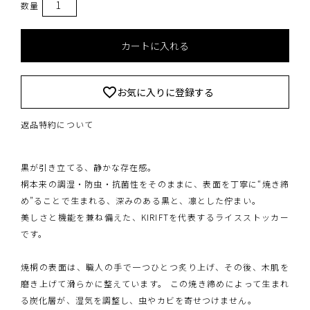
カートに入れる
お気に入りに登録する
返品特約について
黒が引き立てる、静かな存在感。
桐本来の調湿・防虫・抗菌性をそのままに、表面を丁寧に“焼き締
め”ることで生まれる、深みのある黒と、凛とした佇まい。
美しさと機能を兼ね備えた、KIRIFTを代表するライスストッカー
です。
焼桐の表面は、職人の手で一つひとつ炙り上げ、その後、木肌を
磨き上げて滑らかに整えています。 この焼き締めによって生まれ
る炭化層が、湿気を調整し、虫やカビを寄せつけません。