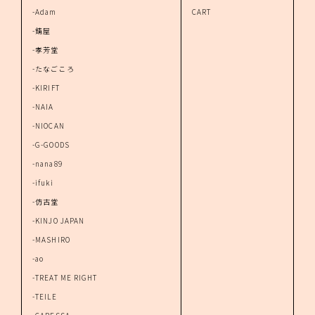
-Adam
CART
-錆屋
-孝芳堂
-たなごころ
-KIRIFT
-NAIA
-NIOCAN
-G-GOODS
-nana89
-ifuki
-仿古堂
-KINJO JAPAN
-MASHIRO
-ao
-TREAT ME RIGHT
-TEILE