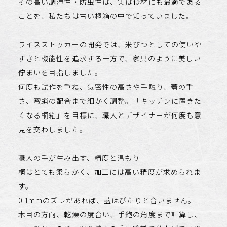
その高い調湿性・防虫性は、実は食材にも最適である
ことを、私たちは古い桐箱の中で知っていました。
ライスストッカーの開発では、米びつとしての使いや
すさと機能性を追求する一方で、家具のように美しい
佇まいを目指しました。
何度も試作を重ね、気密性の高さや手触り、蓋の重
さ、蜜蝋の配合まで細かく調整。「キッチンに置きた
くなる桐箱」を目標に、職人とデザイナーが何度も意
見を交わしました。
職人の手が生み出す、精度と温もり
桐はとても柔らかく、加工には高い精度が求められま
す。
0.1mmのズレがあれば、蓋はぴたりと合いません。
木目の方向、乾燥の度合い、手鉋の角度まで計算し、