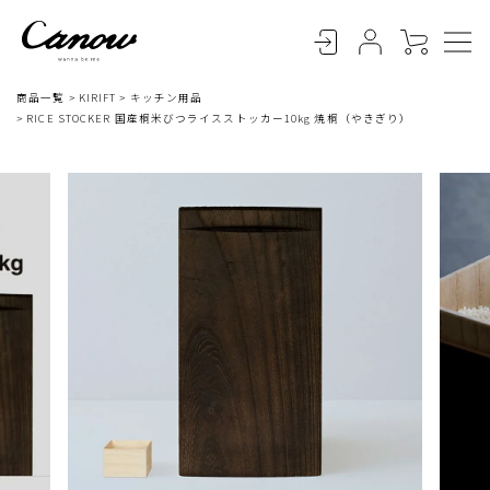
商品一覧
KIRIFT
キッチン用品
RICE STOCKER 国産桐米びつライスストッカー10kg 焼桐（やきぎり）