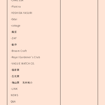
-CARESSA
-Plakira
-YOSHIDA YASURI
-Odai
-cokage
-風狂
-ZAF
-能作
-Broom Craft
-Royal Gardener's Club
-VAGUE WATCH CO.
-福泉窯
-五光窯
-海山窯 浅井純介
-LINK
NEWS
Q&A