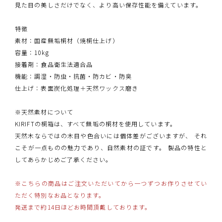
見た目の美しさだけでなく、より高い保存性能を備えています。
特徴
素材：国産無垢桐材（焼桐仕上げ）
容量：10kg
接着剤：食品衛生法適合品
機能：調湿・防虫・抗菌・防カビ・防臭
仕上げ：表面炭化処理＋天然ワックス磨き
※天然素材について
KIRIFTの桐箱は、すべて無垢の桐材を使用しています。
天然木ならではの木目や色合いには個体差がございますが、 それ
こそが一点ものの魅力であり、自然素材の証です。 製品の特性と
してあらかじめご了承ください。
※こちらの商品はご注文いただいてから一つずつお作りさせてい
ただく特別なお品となります。
発送まで約14日ほどお時間頂戴しております。