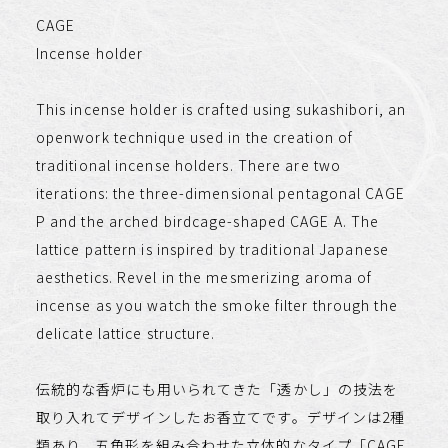
CAGE
Incense holder
This incense holder is crafted using sukashibori, an
openwork technique used in the creation of
traditional incense holders. There are two
iterations: the three-dimensional pentagonal CAGE
P and the arched birdcage-shaped CAGE A. The
lattice pattern is inspired by traditional Japanese
aesthetics. Revel in the mesmerizing aroma of
incense as you watch the smoke filter through the
delicate lattice structure.​​​​​​​
伝統的な香炉にも用いられてきた「透かし」の技法を
取り入れてデザインしたお香立てです。デザインは2種
類あり、五角形を組み合わせた立体的なタイプ「CAGE