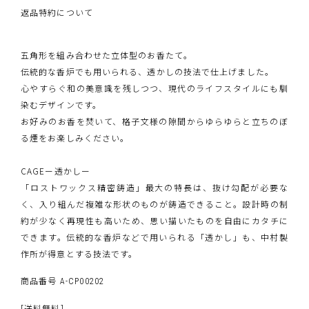
返品特約について
五角形を組み合わせた立体型のお香たて。
伝統的な香炉でも用いられる、透かしの技法で仕上げました。
心やすらぐ和の美意識を残しつつ、現代のライフスタイルにも馴
染むデザインです。
お好みのお香を焚いて、格子文様の隙間からゆらゆらと立ちのぼ
る煙をお楽しみください。
CAGEー透かしー
「ロストワックス精密鋳造」最大の特長は、抜け勾配が必要な
く、入り組んだ複雑な形状のものが鋳造できること。設計時の制
約が少なく再現性も高いため、思い描いたものを自由にカタチに
できます。伝統的な香炉などで用いられる「透かし」も、中村製
作所が得意とする技法です。
商品番号
A-CP00202
[送料無料]