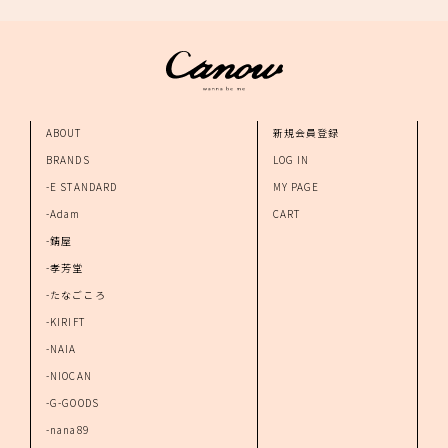
ABOUT
新規会員登録
BRANDS
LOG IN
-E STANDARD
MY PAGE
-Adam
CART
-錆屋
-孝芳堂
-たなごころ
-KIRIFT
-NAIA
-NIOCAN
-G-GOODS
-nana89