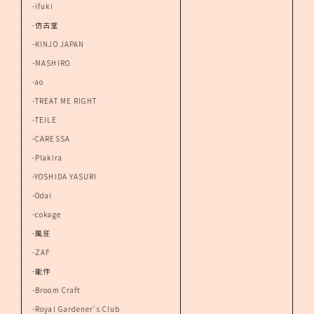
-ifuki
-仿古堂
-KINJO JAPAN
-MASHIRO
-ao
-TREAT ME RIGHT
-TEILE
-CARESSA
-Plakira
-YOSHIDA YASURI
-Odai
-cokage
-風狂
-ZAF
-能作
-Broom Craft
-Royal Gardener's Club