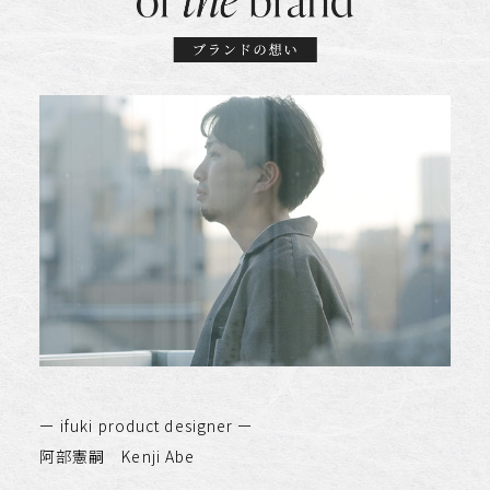
ー ifuki product designer ー
阿部憲嗣 Kenji Abe