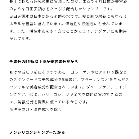
長年にわたる研究の末に実現したのが、まるでそれ自体が美容液
のような日田天領水をたっぷり配合したシャンプーです。
日田天領水は日本が誇る奇跡の水です。髪と肌の栄養にもなるミ
ネラルを豊富に含んでいます。保湿性や浸透性にも優れていま
す。また、活性水素を多く含むことからエイジングケアにも期待
がもてます。
全成分の95%以上※が美容成分だから
もはや当たり前になりつつある、コラーゲンやヒアルロン酸など
のスタンダードな美容成分を5種類と、フラーレンなどを含んだス
ペシャルな美容成分が配合されています。ダメージケア、エイジ
ングケア、保湿、ハリ、コシ、ツヤ全てを同時に実現できるの
は、美容成分を贅沢に使っているからです。
※洗浄成分・油性成分を除く
ノンシリコンシャンプーだから