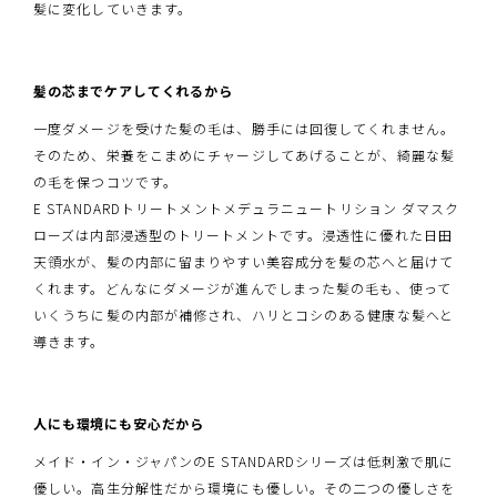
髪に変化していきます。
髪の芯までケアしてくれるから
一度ダメージを受けた髪の毛は、勝手には回復してくれません。
そのため、栄養をこまめにチャージしてあげることが、綺麗な髪
の毛を保つコツです。
E STANDARDトリートメントメデュラニュートリション ダマスク
ローズは内部浸透型のトリートメントです。浸透性に優れた日田
天領水が、髪の内部に留まりやすい美容成分を髪の芯へと届けて
くれます。どんなにダメージが進んでしまった髪の毛も、使って
いくうちに髪の内部が補修され、ハリとコシのある健康な髪へと
導きます。
人にも環境にも安心だから
メイド・イン・ジャパンのE STANDARDシリーズは低刺激で肌に
優しい。高生分解性だから環境にも優しい。その二つの優しさを