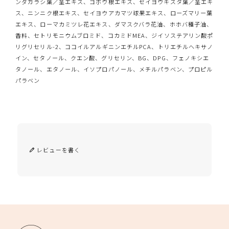
ンダガラシ葉／茎エキス、ゴボウ根エキス、セイヨウキズタ葉／茎エキ
ス、ニンニク根エキス、セイヨウアカマツ球果エキス、ローズマリー葉
エキス、ローマカミツレ花エキス、ダマスクバラ花油、ホホバ種子油、
香料、セトリモニウムブロミド、コカミドMEA、ジイソステアリン酸ポ
リグリセリル-2、ココイルアルギニンエチルPCA、トリエチルヘキサノ
イン、セタノール、クエン酸、グリセリン、BG、DPG、フェノキシエ
タノール、エタノール、イソプロパノール、メチルパラベン、プロピル
パラベン
レビューを書く