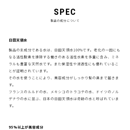
SPEC
製品の成分について
日田天領水
製品の主成分である水は、日田天領水100%です。老化の一因にも
なる活性酸素を排除する働きのある活性水素を多量に含み、ミネ
ラルも豊富な天然水です。また保湿性や浸透性にも優れているこ
とが証明されています。
その水を使うことにより、美容成分がしっかり髪の奥まで届きま
す。
フランスのルルドの水、メキシコのトラコテの水、ドイツのノル
デナウの水に並ぶ、日本の日田天領水は奇跡の水と呼ばれていま
す。
95%以上が美容成分