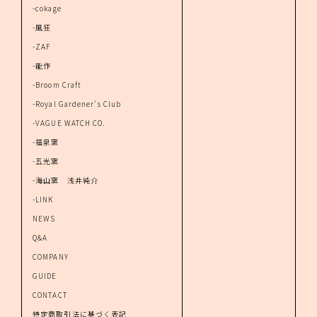
-cokage
-風狂
-ZAF
-能作
-Broom Craft
-Royal Gardener's Club
-VAGUE WATCH CO.
-福泉窯
-五光窯
-海山窯 浅井純介
-LINK
NEWS
Q&A
COMPANY
GUIDE
CONTACT
特定商取引法に基づく表記