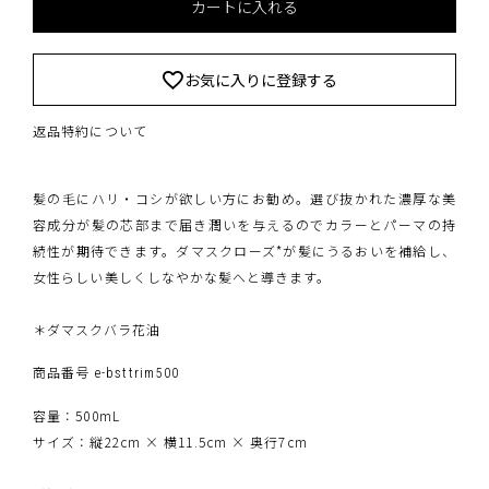
カートに入れる
お気に入りに登録する
返品特約について
髪の毛にハリ・コシが欲しい方にお勧め。選び抜かれた濃厚な美
容成分が髪の芯部まで届き潤いを与えるのでカラーとパーマの持
続性が期待できます。ダマスクローズ*が髪にうるおいを補給し、
女性らしい美しくしなやかな髪へと導きます。
＊ダマスクバラ花油
商品番号
e-bsttrim500
容量：500mL
サイズ：縦22cm × 横11.5cm × 奥行7cm