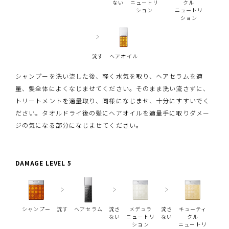
ない
ニュートリ
クル
ション
ニュートリ
ション
流す
ヘアオイル
シャンプーを洗い流した後、軽く水気を取り、ヘアセラムを適
量、髪全体によくなじませてください。そのまま洗い流さずに、
トリートメントを適量取り、同様になじませ、十分にすすいでく
ださい。タオルドライ後の髪にヘアオイルを適量手に取りダメー
ジの気になる部分になじませてください。
DAMAGE LEVEL 5
シャンプー
流す
ヘアセラム
流さ
メデュラ
流さ
キューティ
ない
ニュートリ
ない
クル
ション
ニュートリ