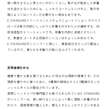
使い時をきちんと考えたいのがシリコン。髪の毛が吸収した栄養
分を逃がさないためにも、しっかりコートしたいけれど、髪の状
態によってはシリコンが必要のない場合もあります。
E STANDARDトリートメントメデュラニュートリション ダマスク
ローズは髪の内部にしっかりと栄養を行きわたらせ補修する、内
部浸透型のトリートメントです。栄養を内部に浸透させたいと
き、表面をコートする役割のシリコンはちょっとお休みです。
E STANDARDのシャンプーと同じく、美容成分をたっぷり配合し
ているので、滑らかな手触りの髪に仕上げてくれます。
天然由来だから
健康で豊かな髪を育てるために大切なのは頭皮の環境です。その
頭皮を健やかに保つために、9種類の植物エキスと3種類のエッセ
ンシャルオイルが配合されています。
実際にヘッドスパの専門店でも取り入れられているE STANDARD
のシャンプーは、使い続けることによって髪と頭皮へ栄養が行き
わたり、頭皮環境が整えられ、根もとからしっかりとコシのある