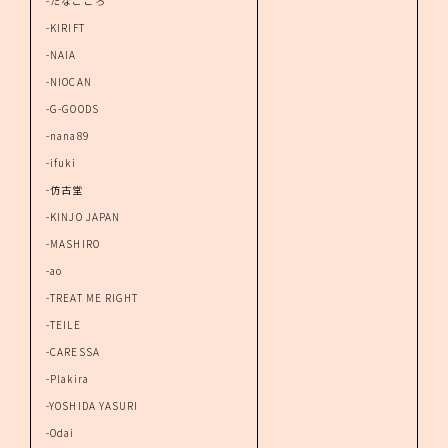
-たなごころ
-KIRIFT
-NAIA
-NIOCAN
-G-GOODS
-nana89
-ifuki
-仿古堂
-KINJO JAPAN
-MASHIRO
-ao
-TREAT ME RIGHT
-TEILE
-CARESSA
-Plakira
-YOSHIDA YASURI
-Odai