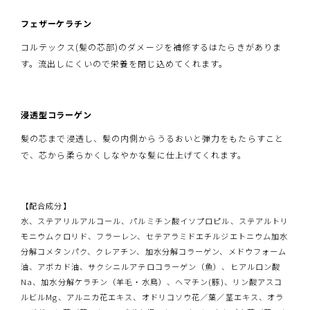
フェザーケラチン
コルテックス(髪の芯部)のダメージを補修するはたらきがありま
す。流出しにくいので栄養を閉じ込めてくれます。
浸透型コラーゲン
髪の芯まで浸透し、髪の内側からうるおいと弾力をもたらすこと
で、芯から柔らかくしなやかな髪に仕上げてくれます。
【配合成分】
水、ステアリルアルコール、パルミチン酸イソプロピル、ステアルトリ
モニウムクロリド、フラーレン、セテアラミドエチルジエトニウム加水
分解コメタンパク、クレアチン、加水分解コラーゲン、メドウフォーム
油、アボカド油、サクシニルアテロコラーゲン（魚）、ヒアルロン酸
Na、加水分解ケラチン（羊毛・水鳥）、ヘマチン(豚)、リン酸アスコ
ルビルMg、アルニカ花エキス、オドリコソウ花／葉／茎エキス、オラ