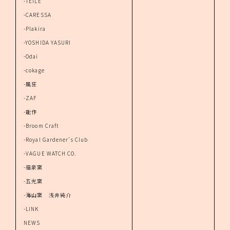
-TEILE
-CARESSA
-Plakira
-YOSHIDA YASURI
-Odai
-cokage
-風狂
-ZAF
-能作
-Broom Craft
-Royal Gardener's Club
-VAGUE WATCH CO.
-福泉窯
-五光窯
-海山窯 浅井純介
-LINK
NEWS