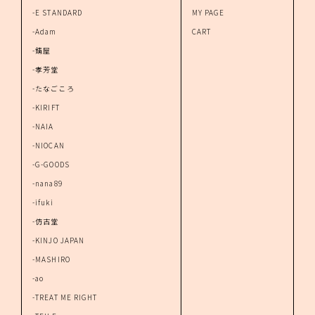
-E STANDARD
MY PAGE
-Adam
CART
-錆屋
-孝芳堂
-たなごころ
-KIRIFT
-NAIA
-NIOCAN
-G-GOODS
-nana89
-ifuki
-仿古堂
-KINJO JAPAN
-MASHIRO
-ao
-TREAT ME RIGHT