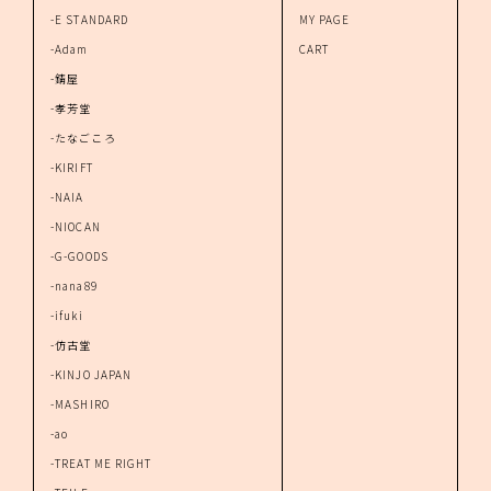
-E STANDARD
MY PAGE
-Adam
CART
-錆屋
-孝芳堂
-たなごころ
-KIRIFT
-NAIA
-NIOCAN
-G-GOODS
-nana89
-ifuki
-仿古堂
-KINJO JAPAN
-MASHIRO
-ao
-TREAT ME RIGHT