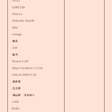
-TEILE
-CARESSA
-Plakira
-YOSHIDA YASURI
-Odai
-cokage
-風狂
-ZAF
-能作
-Broom Craft
-Royal Gardener's Club
-VAGUE WATCH CO.
-福泉窯
-五光窯
-海山窯 浅井純介
-LINK
NEWS