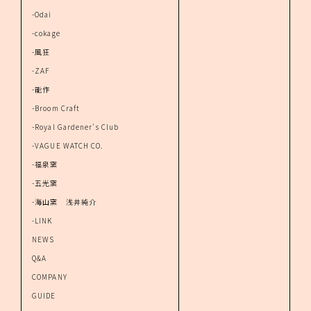
-Odai
-cokage
-風狂
-ZAF
-能作
-Broom Craft
-Royal Gardener's Club
-VAGUE WATCH CO.
-福泉窯
-五光窯
-海山窯 浅井純介
-LINK
NEWS
Q&A
COMPANY
GUIDE