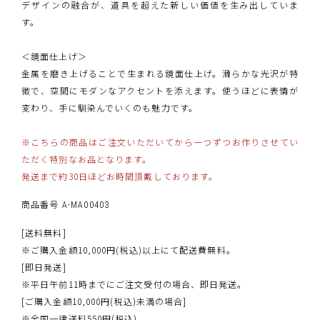
デザインの融合が、道具を超えた新しい価値を生み出していま
す。
＜鏡面仕上げ＞
金属を磨き上げることで生まれる鏡面仕上げ。滑らかな光沢が特
徴で、空間にモダンなアクセントを添えます。使うほどに表情が
変わり、手に馴染んでいくのも魅力です。
※こちらの商品はご注文いただいてから一つずつお作りさせてい
ただく特別なお品となります。
発送まで約30日ほどお時間頂戴しております。
商品番号
A-MA00403
[送料無料]
※ご購入金額10,000円(税込)以上にて配送費無料。
[即日発送]
※平日午前11時までにご注文受付の場合、即日発送。
[ご購入金額10,000円(税込)未満の場合]
※全国一律送料550円(税込)