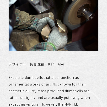
デザイナー 阿部憲嗣 Kenji Abe
Exquisite dumbbells that also function as
ornamental works of art. Not known for their
aesthetic allure, mass produced dumbbells are
rather unsightly and are usually put away when
expecting visitors. However, the MANTLE