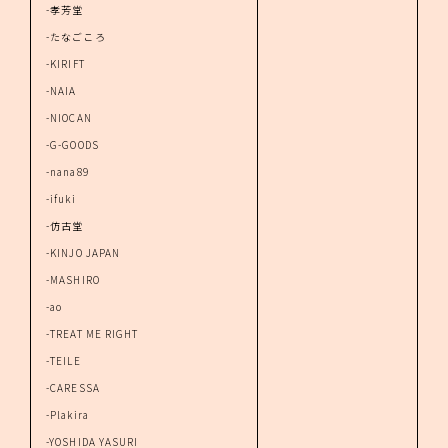
-孝芳堂
-たなごころ
-KIRIFT
-NAIA
-NIOCAN
-G-GOODS
-nana89
-ifuki
-仿古堂
-KINJO JAPAN
-MASHIRO
-ao
-TREAT ME RIGHT
-TEILE
-CARESSA
-Plakira
-YOSHIDA YASURI