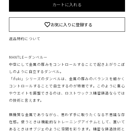
カートに入れる
お気に入りに登録する
返品特約について
MANTLEーダンベルー
中空にして金属の厚みをコントロールすることで起き上がりこぼ
しのように自立するダンベル。
「ifuki」シリーズのダンベルは、金属の厚みのバランスを細かく
コントロールすることで自立するのが特徴です。このように重心
やウエイトを調整できるのは、ロストワックス精密鋳造ならでは
の技術と言えます。
無機質な金属でありながら、思わず手に取りたくなる不思議な存
在感。使うときは機能的なトレーニングアイテムとして、置いて
あるときはオブジェのように空間を彩ります。精密な鋳造技術と