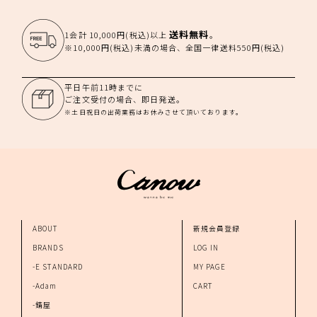
送料無料
1会計 10,000円(税込)以上
。
※10,000円(税込)未満の場合、全国一律送料550円(税込)
平日午前11時までに
ご注文受付の場合、即日発送。
※土日祝日の出荷業務はお休みさせて頂いております。
ABOUT
新規会員登録
BRANDS
LOG IN
-E STANDARD
MY PAGE
-Adam
CART
-錆屋