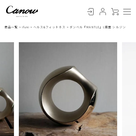
商品一覧
ifuki
ヘルス&フィットネス
ダンベル『MANTLE』L鏡面 シルジン