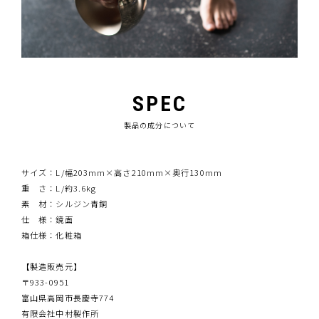
SPEC
製品の成分について
サイズ：L/幅203mm×高さ210mm×奥行130mm
重 さ：L/約3.6kg
素 材：シルジン青銅
仕 様：鏡面
箱仕様：化粧箱
【製造販売元】
〒933-0951
富山県高岡市長慶寺774
有限会社中村製作所