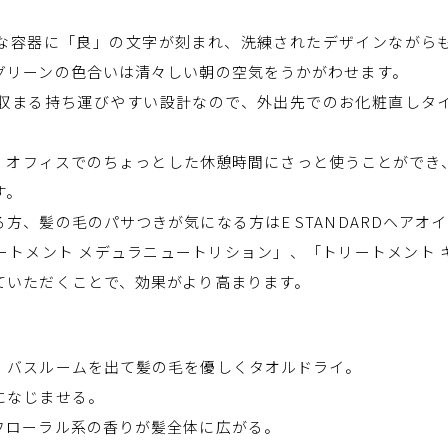
な容器に「良」の文字が刻まれ、洗練されたデザインながら
グリーンの色合いは清々しい朝の空気をうかがわせます。
収まる持ち運びやすい設計なので、外出先でのお化粧直しタ
、オフィスでのちょっとした休憩時間にさっと使うことができ
す。
方、髪の毛のパサつきが気になる方はE STANDARDヘアオ
ートメント メデュラニュートリション」、「トリートメント 
ていただくことで、効果がより高まります。
、バスルームを出て髪の毛を優しくタオルドライ。
になじませる。
フローラル系の香りが髪全体に広がる。