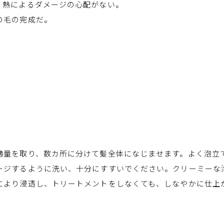
、熱によるダメージの心配がない。
の毛の完成だ。
適量を取り、数カ所に分けて髪全体になじませます。よく泡立
ージするように洗い、十分にすすいでください。クリーミーな泡
により浸透し、トリートメントをしなくても、しなやかに仕上