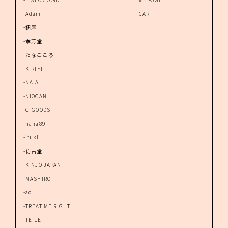
-Adam
CART
-錆屋
-孝芳堂
-たなごころ
-KIRIFT
-NAIA
-NIOCAN
-G-GOODS
-nana89
-ifuki
-仿古堂
-KINJO JAPAN
-MASHIRO
-ao
-TREAT ME RIGHT
-TEILE