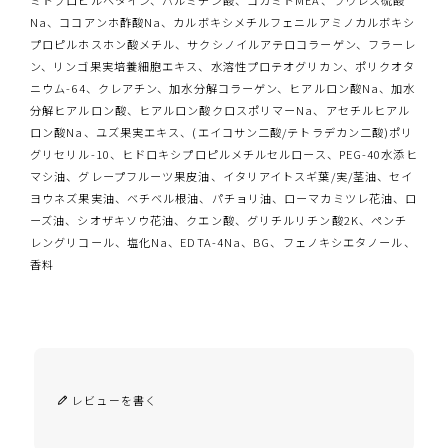
Na、ココアンホ酢酸Na、カルボキシメチルフェニルアミノカルボキシ
プロピルホスホン酸メチル、サクシノイルアテロコラーゲン、フラーレ
ン、リンゴ果実培養細胞エキス、水溶性プロテオグリカン、ポリクオタ
ニウム-64、クレアチン、加水分解コラーゲン、ヒアルロン酸Na、加水
分解ヒアルロン酸、ヒアルロン酸クロスポリマーNa、アセチルヒアル
ロン酸Na、ユズ果実エキス、(エイコサン二酸/テトラデカン二酸)ポリ
グリセリル-10、ヒドロキシプロピルメチルセルロース、PEG-40水添ヒ
マシ油、グレープフルーツ果皮油、イタリアイトスギ葉/実/茎油、セイ
ヨウネズ果実油、ベチベル根油、パチョリ油、ローマカミツレ花油、ロ
ーズ油、シオザキソウ花油、クエン酸、グリチルリチン酸2K、ペンチ
レングリコール、塩化Na、EDTA-4Na、BG、フェノキシエタノール、
香料
レビューを書く