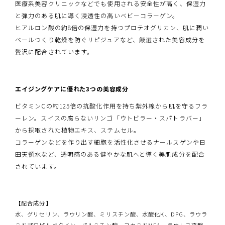
医療系美容クリニックなどでも使用される安全性が高く、保湿力
と弾力のある肌に導く浸透性の高いベビーコラーゲン。
ヒアルロン酸の約8倍の保湿力を持つプロテオグリカン、肌に潤い
ベールつくり乾燥を防ぐリピジュアなど、厳選された美容成分を
贅沢に配合されています。
エイジングケアに優れた3つの美容成分
ビタミンCの約125倍の抗酸化作用を持ち紫外線から肌を守るフラ
ーレン。スイスの腐らないリンゴ「ウトビラー・スパトラバー」
から採取された植物エキス、ステムセル。
コラーゲンなどを作り出す細胞を活性化させるナールスゲンや日
田天領水など、透明感のある健やかな肌へと導く美肌成分を配合
されています。
【配合成分】
水、グリセリン、ラウリン酸、ミリスチン酸、水酸化K、DPG、ラウラ
ミドプロピルベタイン、パルミチン酸、コカミドMEA、ラウレス硫酸