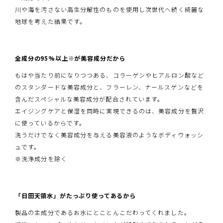
川や海を汚さない高生分解性のものを使用し次世代へ続く綺麗な
地球を考えた結果です。
全成分の95%以上※が美容成分だから
もはや当たり前になりつつある、コラーゲンやヒアルロン酸など
のスタンダードな美容成分と、フラーレン、ナールスゲンなどを
含んだスペシャルな美容成分が配合されています。
エイジングケアと保湿を同時に実現できるのは、美容成分を贅沢
に使っているからです。
洗うだけでなく美容成分を与える美容液のようなボディウォッシ
ュです。
※洗浄成分を除く
「日田天領水」がたっぷり使ってあるから
製品の主成分であるお水にとことんこだわってくれました。