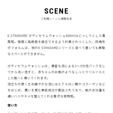
SCENE
ご利用シーンと使用方法
E STANDARD ボディセラムウォッシュ600mlはどっしりとした重
厚感。強度と高級感を両立できるよう計算されつくした、四角形
のフォルムは、他のE STANDARDシリーズと並べて置いても無駄
なスペースができません。
ボディセラムウォッシュは、濃密な泡による2〜3分泡パックをし
てから洗い流すと、赤ちゃんのお肌のようなしっとりツルツルと
した肌へと導いてくれます。
泡立ちの良くきめ細やかな泡にはヒアルロン酸やコラーゲンなど
をはじめ、潤いを育む美容成分が配合されており、肌の水分量を
補いハリやキメを整えてくれる贅沢な使用感。
使い方