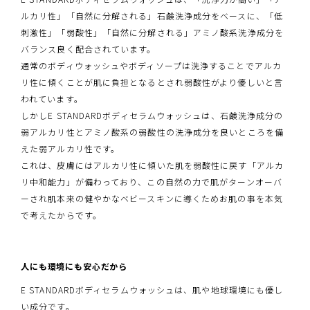
ルカリ性」「自然に分解される」石鹸洗浄成分をベースに、「低
刺激性」「弱酸性」「自然に分解される」アミノ酸系洗浄成分を
バランス良く配合されています。
通常のボディウォッシュやボディソープは洗浄することでアルカ
リ性に傾くことが肌に負担となるとされ弱酸性がより優しいと言
われています。
しかしE STANDARDボディセラムウォッシュは、石鹸洗浄成分の
弱アルカリ性とアミノ酸系の弱酸性の洗浄成分を良いところを備
えた弱アルカリ性です。
これは、皮膚にはアルカリ性に傾いた肌を弱酸性に戻す「アルカ
リ中和能力」が備わっており、この自然の力で肌がターンオーバ
ーされ肌本来の健やかなベビースキンに導くためお肌の事を本気
で考えたからです。
人にも環境にも安心だから
E STANDARDボディセラムウォッシュは、肌や地球環境にも優し
い成分です。