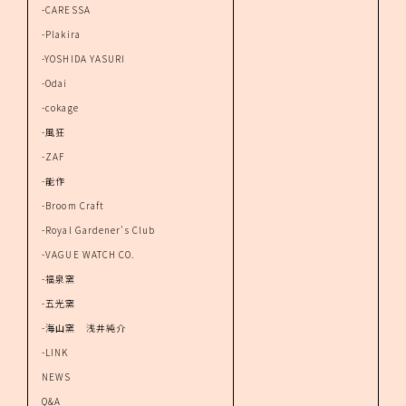
-CARESSA
-Plakira
-YOSHIDA YASURI
-Odai
-cokage
-風狂
-ZAF
-能作
-Broom Craft
-Royal Gardener's Club
-VAGUE WATCH CO.
-福泉窯
-五光窯
-海山窯 浅井純介
-LINK
NEWS
Q&A