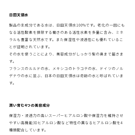
日田天領水
製品の主成分である水は、日田天領水100%です。老化の一因にも
なる活性酸素を排除する働きのある活性水素を多量に含み、ミネ
ラルも豊富な天然水です。また保湿性や浸透性にも優れているこ
とが証明されています。
その水を使うことにより、美容成分がしっかり髪の奥まで届きま
す。
フランスのルルドの水、メキシコのトラコテの水、ドイツのノル
デナウの水に並ぶ、日本の日田天領水は奇跡の水と呼ばれていま
す。
潤い育む4つの美容成分
保湿力・浸透力の高いスーパーヒアルロン酸や保湿力を維持させ
やすい高機能3Dヒアルロン酸など特性の異なるヒアルロン酸を4
種類配合しています。