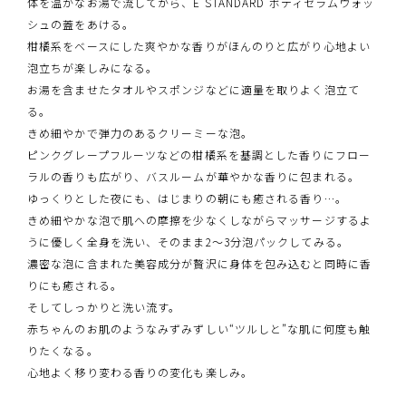
体を温かなお湯で流してから、E STANDARD ボディセラムウォッ
シュの蓋をあける。
柑橘系をベースにした爽やかな香りがほんのりと広がり心地よい
泡立ちが楽しみになる。
お湯を含ませたタオルやスポンジなどに適量を取りよく泡立て
る。
きめ細やかで弾力のあるクリーミーな泡。
ピンクグレープフルーツなどの柑橘系を基調とした香りにフロー
ラルの香りも広がり、バスルームが華やかな香りに包まれる。
ゆっくりとした夜にも、はじまりの朝にも癒される香り…。
きめ細やかな泡で肌への摩擦を少なくしながらマッサージするよ
うに優しく全身を洗い、そのまま2～3分泡パックしてみる。
濃密な泡に含まれた美容成分が贅沢に身体を包み込むと同時に香
りにも癒される。
そしてしっかりと洗い流す。
赤ちゃんのお肌のようなみずみずしい“ツルしと”な肌に何度も触
りたくなる。
心地よく移り変わる香りの変化も楽しみ。