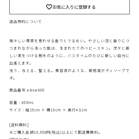
お気に入りに登録する
返品特約について
瑞々しい果実を思わせる香りとうるおい。やさしい泡と香りにつ
つまれながら洗った肌は、生まれたてのベビースキン。次々と新
しい実をつける樹木のように、バスタイムのたびに新しい自分に
出逢えます。
洗う、与える、整える。美容液のような、新感覚ボディソープで
す。
商品番号
e-bsw600
容量：600mL
サイズ：縦19cm × 横10cm × 奥行4.8cm
[送料無料]
※ご購入金額10,000円(税込)以上にて配送費無料。