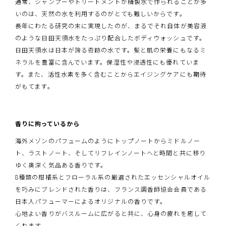
通常、シャンプーやトリートメントが精製水で作られることが多
いのは、天然の水を利用するのがとても難しいからです。
長年にわたる研究の末に実現したのが、まるでそれ自体が美容液
のような日田天領水をたっぷり配合したボディウォッシュです。
日田天領水は日本が誇る奇跡の水です。髪と肌の栄養にもなるミ
ネラルを豊富に含んでいます。保湿性や浸透性にも優れていま
す。また、活性水素を多く含むことからエイジングケアにも期待
がもてます。
香りに拘っているから
海外メゾンのパフュームのようにトップノートからミドルノー
ト、ラストノート、そしてリフレインノートへと時間と共に移り
ゆく奥深く気品ある香りです。
8種類の柑橘系とフローラル系の厳選されたエッセンシャルオイル
を巧みにブレンドされた香りは、フランス調香師協会会員である
日本人パフューマーによるオリジナルの香りです。
心地よい香りがバスルームに広がると共に、心身の疲れを癒して
くれます。