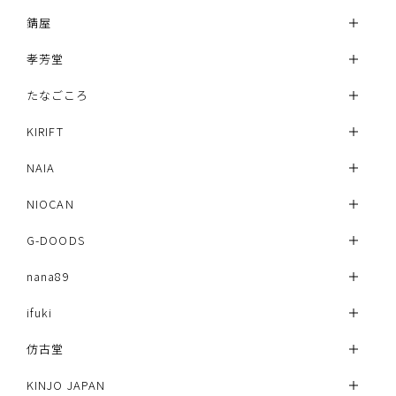
錆屋
孝芳堂
たなごころ
KIRIFT
NAIA
NIOCAN
G-DOODS
nana89
ifuki
仿古堂
KINJO JAPAN