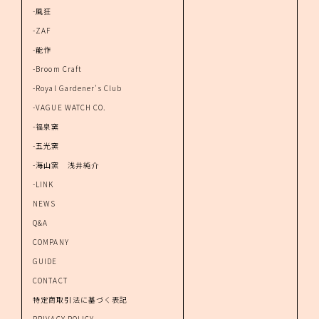
-風狂
-ZAF
-能作
-Broom Craft
-Royal Gardener's Club
-VAGUE WATCH CO.
-福泉窯
-五光窯
-海山窯 浅井純介
-LINK
NEWS
Q&A
COMPANY
GUIDE
CONTACT
特定商取引法に基づく表記
PRIVACY POLICY