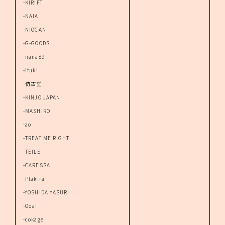
-KIRIFT
-NAIA
-NIOCAN
-G-GOODS
-nana89
-ifuki
-仿古堂
-KINJO JAPAN
-MASHIRO
-ao
-TREAT ME RIGHT
-TEILE
-CARESSA
-Plakira
-YOSHIDA YASURI
-Odai
-cokage