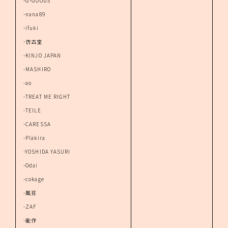
-G-GOODS
-nana89
-ifuki
-仿古堂
-KINJO JAPAN
-MASHIRO
-ao
-TREAT ME RIGHT
-TEILE
-CARESSA
-Plakira
-YOSHIDA YASURI
-Odai
-cokage
-風狂
-ZAF
-能作