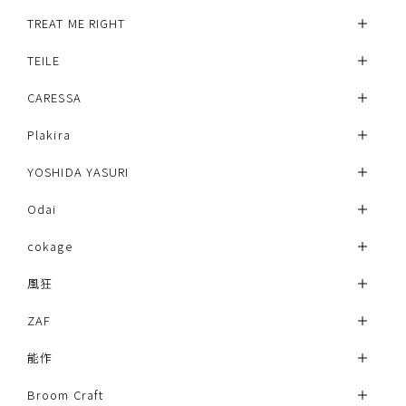
TREAT ME RIGHT
TEILE
CARESSA
Plakira
YOSHIDA YASURI
Odai
cokage
風狂
ZAF
能作
Broom Craft