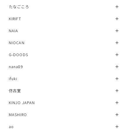
たなごころ
KIRIFT
NAIA
NIOCAN
G-DOODS
nana89
ifuki
仿古堂
KINJO JAPAN
MASHIRO
ao