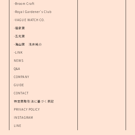
-Broom Craft
-Royal Gardener's Club
-VAGUE WATCH CO.
-福泉窯
-五光窯
-海山窯 浅井純介
-LINK
NEWS
Q&A
COMPANY
GUIDE
CONTACT
特定商取引法に基づく表記
PRIVACY POLICY
INSTAGRAM
LINE