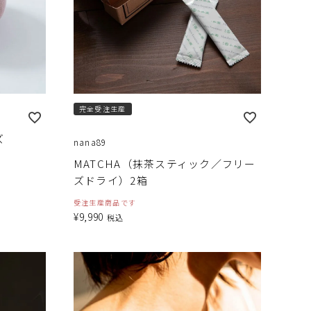
完全受注生産
ズ
nana89
MATCHA（抹茶スティック／フリー
ズドライ）2箱
受注生産商品です
¥
9,990
税込