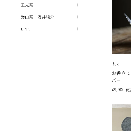
五光窯
海山窯 浅井純介
LINK
ifuki
お香立て
バー
¥
9,900
税