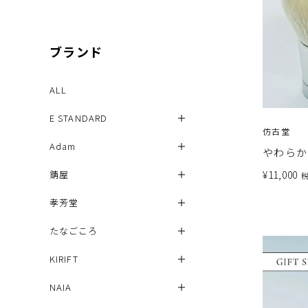
ブランド
ALL
E STANDARD
仿古堂
Adam
やわらか
¥
11,000
錆屋
孝芳堂
たなごころ
KIRIFT
NAIA