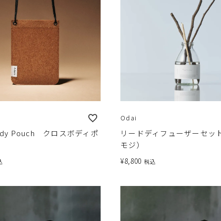
Odai
body Pouch クロスボディポ
リードディフューザーセッ
モジ）
¥
8,800
込
税込