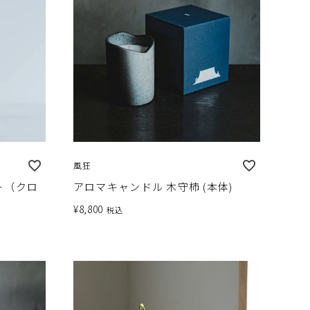
風狂
ト（クロ
アロマキャンドル 木守柿 (本体)
¥
8,800
税込