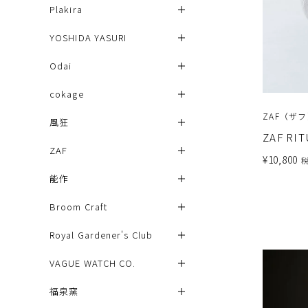
Plakira
YOSHIDA YASURI
Odai
cokage
ZAF（ザ
風狂
ZAF R
ZAF
¥
10,800
能作
Broom Craft
Royal Gardener's Club
VAGUE WATCH CO.
福泉窯