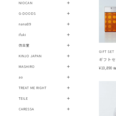
NIOCAN
G-DOODS
nana89
ifuki
仿古堂
GIFT SET
KINJO JAPAN
ギフトセ
MASHIRO
¥
10,890
ao
TREAT ME RIGHT
TEILE
CARESSA