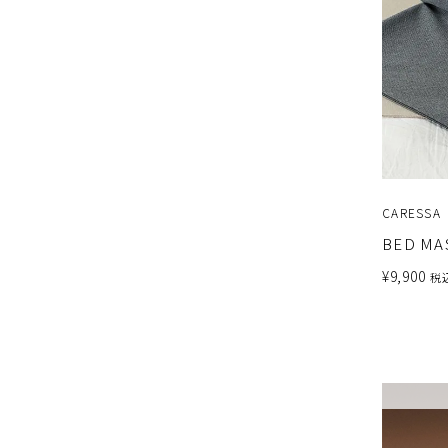
CARESSA
BED MA
¥
9,900
税