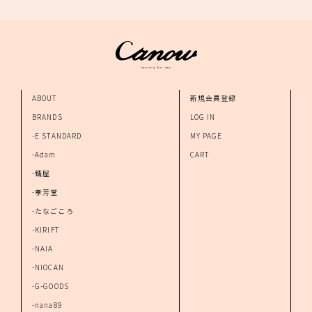
ABOUT
新規会員登録
BRANDS
LOG IN
-E STANDARD
MY PAGE
-Adam
CART
-錆屋
-孝芳堂
-たなごころ
-KIRIFT
-NAIA
-NIOCAN
-G-GOODS
-nana89