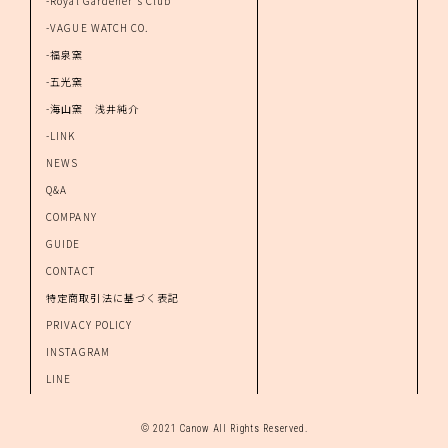
-Royal Gardener's Club
-VAGUE WATCH CO.
-福泉窯
-五光窯
-海山窯 浅井純介
-LINK
NEWS
Q&A
COMPANY
GUIDE
CONTACT
特定商取引法に基づく表記
PRIVACY POLICY
INSTAGRAM
LINE
© 2021 Canow All Rights Reserved.