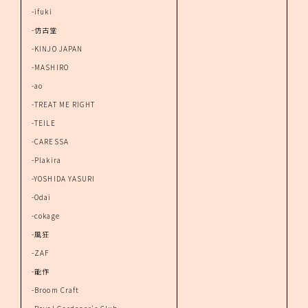
-ifuki
-仿古堂
-KINJO JAPAN
-MASHIRO
-ao
-TREAT ME RIGHT
-TEILE
-CARESSA
-Plakira
-YOSHIDA YASURI
-Odai
-cokage
-風狂
-ZAF
-能作
-Broom Craft