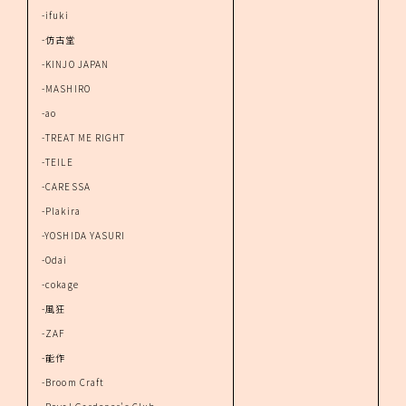
-ifuki
-仿古堂
-KINJO JAPAN
-MASHIRO
-ao
-TREAT ME RIGHT
-TEILE
-CARESSA
-Plakira
-YOSHIDA YASURI
-Odai
-cokage
-風狂
-ZAF
-能作
-Broom Craft