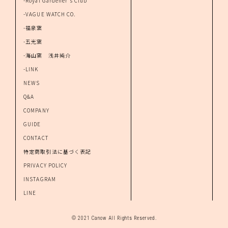
-Royal Gardener's Club
-VAGUE WATCH CO.
-福泉窯
-五光窯
-海山窯 浅井純介
-LINK
NEWS
Q&A
COMPANY
GUIDE
CONTACT
特定商取引法に基づく表記
PRIVACY POLICY
INSTAGRAM
LINE
© 2021 Canow All Rights Reserved.