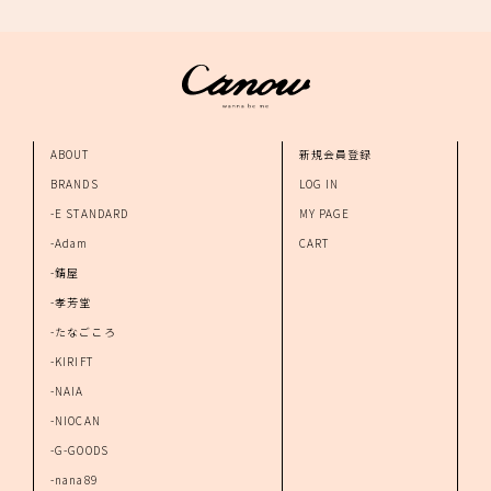
ABOUT
新規会員登録
BRANDS
LOG IN
-E STANDARD
MY PAGE
-Adam
CART
-錆屋
-孝芳堂
-たなごころ
-KIRIFT
-NAIA
-NIOCAN
-G-GOODS
-nana89